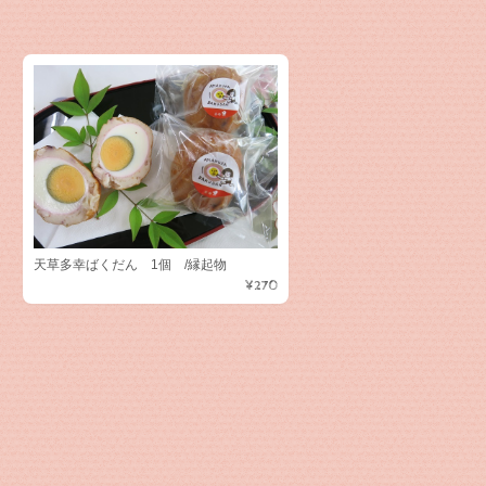
天草多幸ばくだん 1個 /縁起物
¥270