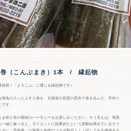
巻（こんぶまき）1本 / 縁起物
味抜群！「よろこぶ」に通じる縁起物です♪
白身魚の入った上すり身を、北海道の良質の昆布で巻き込んだ、手作り
こです。
うま味と魚の風味のハーモニーをお楽しみください。そう言えば、海藻
を一緒に食べると、ダイエットに効果的だという実験結果出ているそう
まさに「昆布巻」は海藻と魚肉のコラボ製品！！！試してみる価値ある