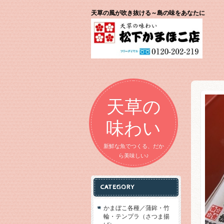
天草の風が吹き抜ける～島の味をあなたに
天草の
味わい
新鮮な魚でつくる、だか
ら美味しい♪
CATEGORY
かまぼこ各種／蒲鉾・竹
輪・テンプラ（さつま揚