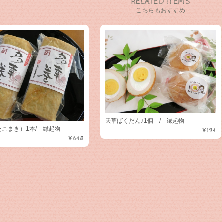
RELATED ITEMS
こちらもおすすめ
天草ばくだん♪1個 / 縁起物
こまき）1本/ 縁起物
¥194
¥648