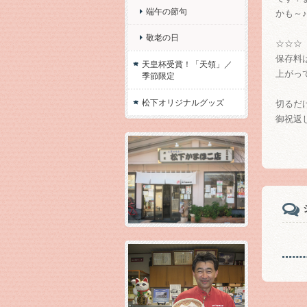
端午の節句
かも～♪
敬老の日
☆☆☆
保存料
天皇杯受賞！「天領」／
上がっ
季節限定
松下オリジナルグッズ
切るだ
御祝返