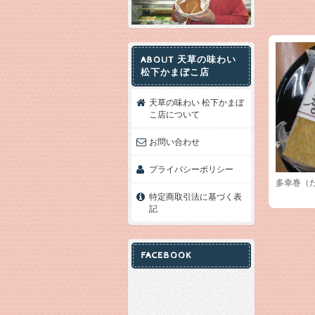
ABOUT 天草の味わい
松下かまぼこ店
天草の味わい 松下かまぼ
こ店について
お問い合わせ
プライバシーポリシー
多幸巻（た
特定商取引法に基づく表
記
FACEBOOK