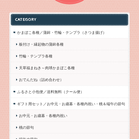
CATEGORY
かまぼこ各種／蒲鉾・竹輪・テンプラ（さつま揚げ）
板付け・縁起物の蒲鉾各種
竹輪・テンプラ各種
天草福まねき～肉球かまぼこ各種
おでんだね（詰め合わせ）
ふるさと小包便／送料無料（クール便）
ギフト用セット／お中元・お歳暮・各種内祝い・桃＆端午の節句
お中元・お歳暮・各種内祝い
桃の節句