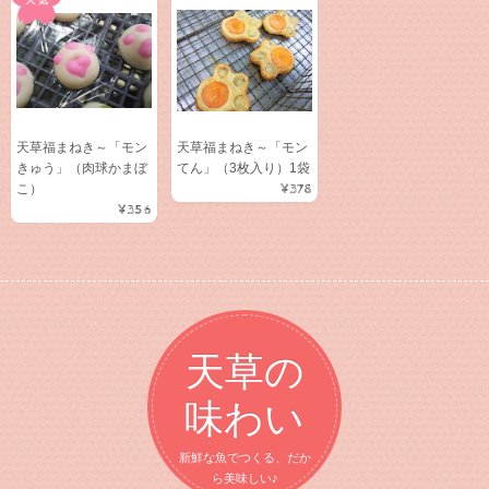
天草福まねき～「モン
天草福まねき～「モン
きゅう」（肉球かまぼ
てん」（3枚入り）1袋
こ）
¥378
¥356
天草の
味わい
新鮮な魚でつくる、だか
ら美味しい♪