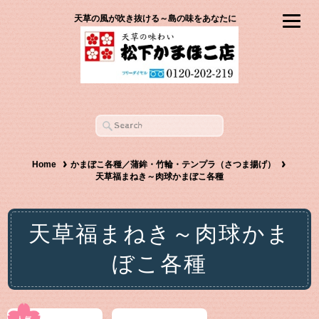
天草の風が吹き抜ける～島の味をあなたに
Home
かまぼこ各種／蒲鉾・竹輪・テンプラ（さつま揚げ）
天草福まねき～肉球かまぼこ各種
天草福まねき～肉球かま
ぼこ各種