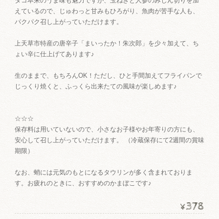
タコ本来のうま味も魅力ですが、玉ねぎと人参のみじん切りを加
えているので、じゅわっと甘みもひろがり、魚肉が苦手な人も、
パクパク召し上がっていただけます。
上天草市特産の唐辛子「まいったか！朱次郎」を少々加えて、ち
ょい辛に仕上げてあります♪
生のままで、もちろんOK！ただし、ひと手間加えてフライパンで
じっくり焼くと、ふっくら出来たての風味が楽しめます♪
☆☆☆
保存料は用いていないので、小さなお子様やお年寄りの方にも、
安心して召し上がっていただけます。 （冷蔵保存にて2週間の賞味
期限）
なお、蛸には元気のもとになるタウリンが多く含まれておりま
す。お疲れのときに、おすすめのかまぼこです♪
378
¥