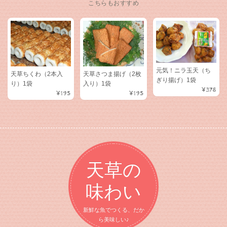
こちらもおすすめ
元気！ニラ玉天（ち
天草ちくわ（2本入
天草さつま揚げ（2枚
ぎり揚げ）1袋
り）1袋
入り）1袋
¥378
¥195
¥195
天草の
味わい
新鮮な魚でつくる、だか
ら美味しい♪