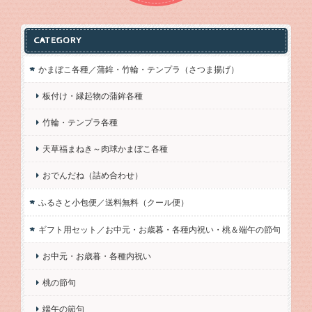
CATEGORY
かまぼこ各種／蒲鉾・竹輪・テンプラ（さつま揚げ）
板付け・縁起物の蒲鉾各種
竹輪・テンプラ各種
天草福まねき～肉球かまぼこ各種
おでんだね（詰め合わせ）
ふるさと小包便／送料無料（クール便）
ギフト用セット／お中元・お歳暮・各種内祝い・桃＆端午の節句
お中元・お歳暮・各種内祝い
桃の節句
端午の節句